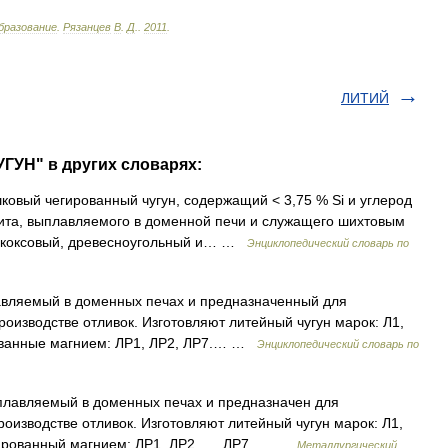
бразование
.
Рязанцев
В
.
Д
.
.
2011
.
ЛИТИЙ
ГУН" в других словарях:
ушковый чегированный чугун, содержащий < 3,75 % Si и углерод
ита, выплавляемого в доменной печи и служащего шихтовым
я коксовый, древесноугольный и… …
Энциклопедический словарь по
авляемый в доменных печах и предназначенный для
роизводстве отливок. Изготовляют литейный чугун марок: Л1,
рованные магнием: ЛР1, ЛР2, ЛР7.… …
Энциклопедический словарь по
плавляемый в доменных печах и предназначен для
роизводстве отливок. Изготовляют литейный чугун марок: Л1,
инированный магнием: ЛР1, ЛР2, ..., ЛР7.… …
Металлургический