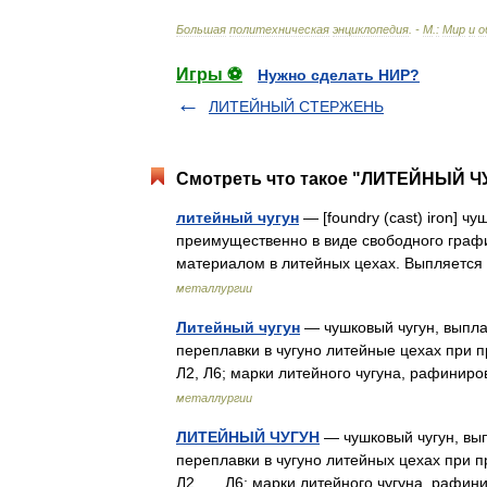
Большая
политехническая
энциклопедия
. -
М
.
:
Мир
и
о
Игры ⚽
Нужно сделать НИР?
ЛИТЕЙНЫЙ СТЕРЖЕНЬ
Смотреть что такое "ЛИТЕЙНЫЙ ЧУ
литейный чугун
— [foundry (cast) iron] ч
преимущественно в виде свободного граф
материалом в литейных цехах. Выпляетс
металлургии
Литейный чугун
— чушковый чугун, выпл
переплавки в чугуно литейные цехах при п
Л2, Л6; марки литейного чугуна, рафини
металлургии
ЛИТЕЙНЫЙ ЧУГУН
— чушковый чугун, вы
переплавки в чугуно литейных цехах при п
Л2, ..., Л6; марки литейного чугуна, раф