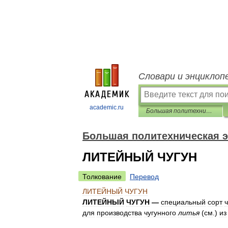
Словари и энциклоп
academic.ru
Большая политехническая энциклопедия
Большая политехническая 
ЛИТЕЙНЫЙ ЧУГУН
Толкование
Перевод
ЛИТЕЙНЫЙ
ЧУГУН
ЛИТЕЙНЫЙ
ЧУГУН
—
специальный
сорт
ч
для
производства
чугунного
литья
(
см
.)
из