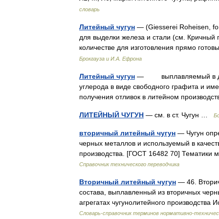
словарь
Литейный чугун
— (Giesserei Roheisen, f
для выделки железа и стали (см. Кричный 
количестве для изготовления прямо гот
Брокгауза и И.А. Ефрона
Литейный чугун
— выплавляемый в дом
углерода в виде свободного графита и им
получения отливок в литейном производ
ЛИТЕЙНЫЙ ЧУГУН
— см. в ст. Чугун …
Б
вторичный литейный чугун
— Чугун опре
черных металлов и используемый в качест
производства. [ГОСТ 16482 70] Темати
Справочник технического переводчика
Вторичный литейный чугун
— 46. Втори
состава, выплавленный из вторичных черн
агрегатах чугунолитейного производства
Словарь-справочник терминов нормативно-техничес