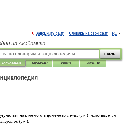
Запомнить сайт
Словарь на свой сайт
RU
едии на Академике
Найти!
Толкования
Переводы
Книги
Игры ⚽
энциклопедия
угуна
,
выплавляемого
в
доменных
печах
(
см
.),
используется
вагранок
(
см
.).