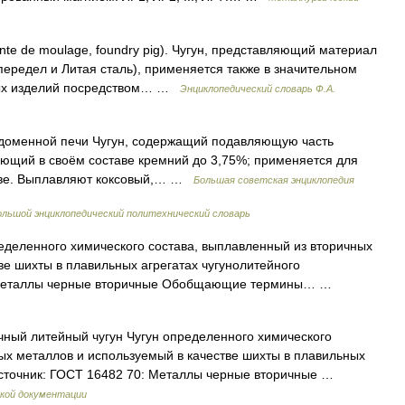
onte de moulage, foundry pig). Чугун, представляющий материал
передел и Литая сталь), применяется также в значительном
овых изделий посредством… …
Энциклопедический словарь Ф.А.
енной печи Чугун, содержащий подавляющую часть
еющий в своём составе кремний до 3,75%; применяется для
стве. Выплавляют коксовый,… …
Большая советская энциклопедия
ольшой энциклопедический политехнический словарь
деленного химического состава, выплавленный из вторичных
ве шихты в плавильных агрегатах чугунолитейного
ки металлы черные вторичные Обобщающие термины… …
чный литейный чугун Чугун определенного химического
ых металлов и используемый в качестве шихты в плавильных
 Источник: ГОСТ 16482 70: Металлы черные вторичные …
кой документации