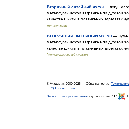
Вторичный литейный чугун
— чугун опр
металлургической вагранке или дуговой э
качестве шихты в плавильных агрегатах ч
металлургии
ВТОРИЧНЫЙ ЛИТЕЙНЫЙ ЧУГУН
— чугун
металлургической вагранке или дуговой э
качестве шихты в плавильных агрегатах ч
Металлургический словарь
© Академик, 2000-2026
Обратная связь:
Техподдерж
👣 Путешествия
Экспорт словарей на сайты
, сделанные на PHP,
Jo