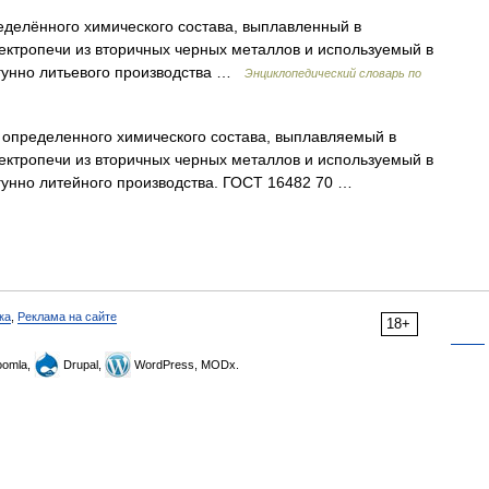
еделённого химического состава, выплавленный в
лектропечи из вторичных черных металлов и используемый в
угунно литьевого производства …
Энциклопедический словарь по
 определенного химического состава, выплавляемый в
лектропечи из вторичных черных металлов и используемый в
угунно литейного производства. ГОСТ 16482 70 …
ка
,
Реклама на сайте
18+
omla,
Drupal,
WordPress, MODx.